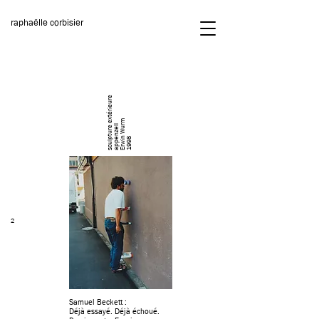
raphaëlle corbisier
sculpture extérieure
Erwin Wurm
appenzell
1998
2
Samuel Beckett :
Déjà essayé. Déjà échoué.